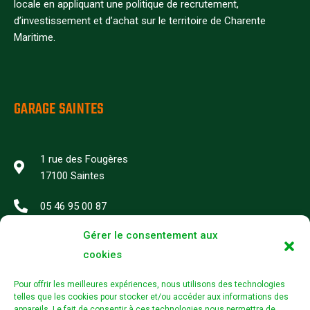
locale en appliquant une politique de recrutement,
d’investissement et d’achat sur le territoire de Charente
Maritime.
GARAGE SAINTES
1 rue des Fougères
17100 Saintes
05 46 95 00 87
Gérer le consentement aux
Du Lundi au vendredi
9h–12h30/14h00-17h30
cookies
Pour offrir les meilleures expériences, nous utilisons des technologies
SUIVEZ NOTRE GARAGE SUR :
telles que les cookies pour stocker et/ou accéder aux informations des
appareils. Le fait de consentir à ces technologies nous permettra de