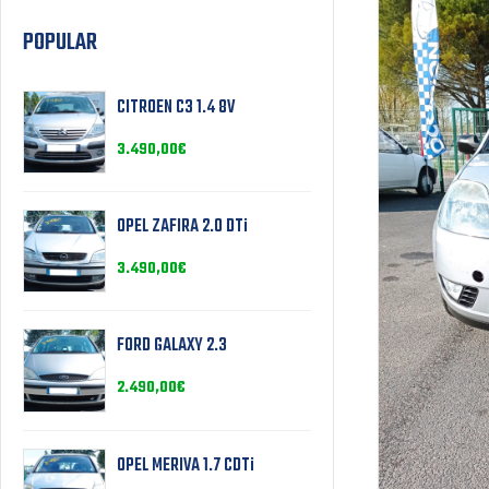
POPULAR
CITROEN C3 1.4 8V
3.490,00
€
OPEL ZAFIRA 2.0 DTi
3.490,00
€
FORD GALAXY 2.3
2.490,00
€
OPEL MERIVA 1.7 CDTi