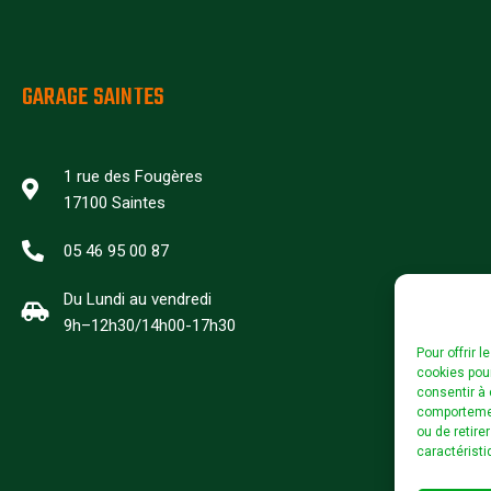
GARAGE SAINTES
1 rue des Fougères
17100 Saintes
05 46 95 00 87
Du Lundi au vendredi
9h–12h30/14h00-17h30
Pour offrir 
cookies pour
consentir à 
comportement
ou de retire
caractéristi