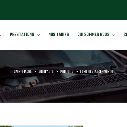
L
PRESTATIONS
NOS TARIFS
QUI SOMMES NOUS
C
SAINT FIACRE
>
SOLID'AUTO
>
PRODUITS
>
FORD FIESTA 1.3 – VENDU