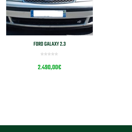
FORD GALAXY 2.3
0
2.490,00
€
o
u
t
o
f
5